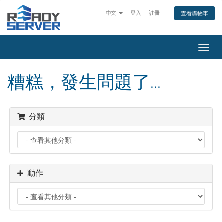
中文
登入
註冊
查看購物車
切
換
導
糟糕，發生問題了...
覽
分類
動作