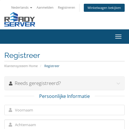
Nederlands
Aanmelden
Registreren
Winkelwagen bekijken
Navig
in-/u
Registreer
Klantensysteem Home
Registreer
Reeds geregistreerd?
Persoonlijke Informatie