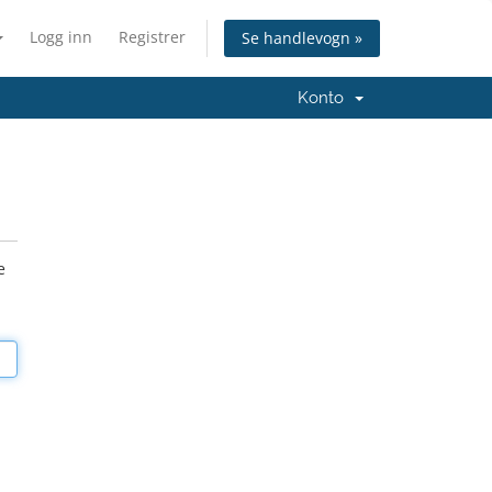
Logg inn
Registrer
Se handlevogn »
Konto
e