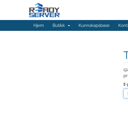
Hjem
Butikk
Kunnskapsbase
Kont
Gl
pr
E-