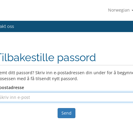
Norwegian
akt oss
Tilbakestille passord
emt ditt passord? Skriv inn e-postadressen din under for å begynn
osessen med å få tilsendt nytt passord.
postadresse
Send